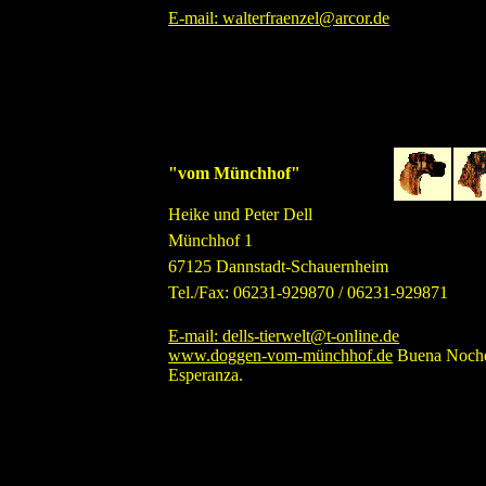
E-mail: walterfraenzel@arcor.de
"vom Münchhof"
Heike und Peter Dell
Münchhof 1
67125 Dannstadt-Schauernheim
Tel./Fax: 06231-929870 / 06231-929871
E-mail: dells-tierwelt@t-online.de
www.doggen-vom-münchhof.de
Buena Noche
Esperanza.
B